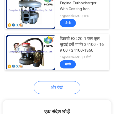
Engine Turbocharger
With Casting Iron
74
Materials , Six Months
negotiable MOQ:1PC
Warranty
संपर्क
टीसी तेल सील
हिटाची EX220-1 जल कूल
खुदाई टर्बो चार्जर 24100 - 16
9 00 / 24100-1860
negotiable MOQ:1 पीसी
संपर्क
141
फ़्लोटिंग ऑयल सील
और देखो
एक संदेश छोड़ें