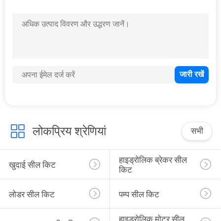
65
वाल्व सील किट
61
लोकप्रिय श्रेणियां
सभी
केंद्र संयुक्त सील किट
हाइड्रोलिक ब्रेकर सील 
खुदाई सील किट
किट
लोडर सील किट
पम्प सील किट
हाइड्रोलिक मोटर सील 