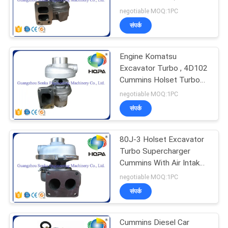
Intakes Type
negotiable MOQ:1PC
संपर्क
62
Engine Komatsu
फाइनल ड्राइव सील किट
Excavator Turbo , 4D102
Cummins Holset Turbo
High Speed
negotiable MOQ:1PC
संपर्क
80J-3 Holset Excavator
98
Turbo Supercharger
हाइड्रोलिक मोटर सील
Cummins With Air Intakes
Type
negotiable MOQ:1PC
किट
संपर्क
Cummins Diesel Car