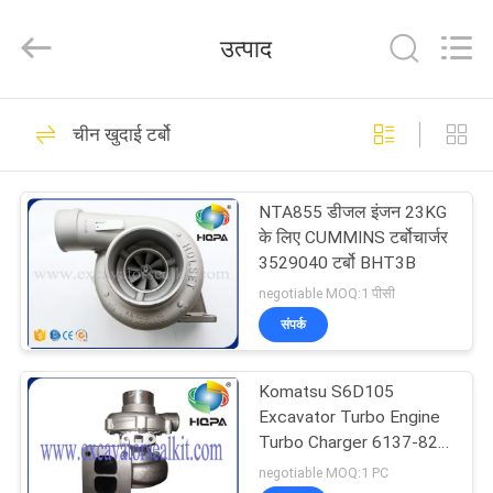
Road
Enterprise
Management
उत्पाद
Services
Co.,
Ltd..
All
घर
Rights
445
Reserved.
चीन खुदाई टर्बो
खुदाई सील किट
उत्पाद
NTA855 डीजल इंजन 23KG
के लिए CUMMINS टर्बोचार्जर
हमारे
3529040 टर्बो BHT3B
बारे
negotiable MOQ:1 पीसी
संपर्क
में
48
हाइड्रोलिक ब्रेकर सील
Komatsu S6D105
कारखाना
Excavator Turbo Engine
किट
भ्रमण
Turbo Charger 6137-82-
8200 6137-82-8600
negotiable MOQ:1 PC