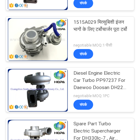
संपर्क
गुणवत्ता
नियंत्रण
1515A029 मित्सुबिशी इंजन
89
भागों के लिए टर्बोचार्जर पूरा टर्बो
साइटमैप
लोडर सील किट
negotiable MOQ:1 पीसी
संपर्क
PRIVACY
POLICY
Diesel Engine Electric
Car Turbo PP97237 For
Daewoo Doosan DH220-
117
5 , ISO9001 Listd
negotiable MOQ:1PC
संपर्क
पम्प सील किट
Spare Part Turbo
Electric Supercharger
For DH330lc-7 , Air