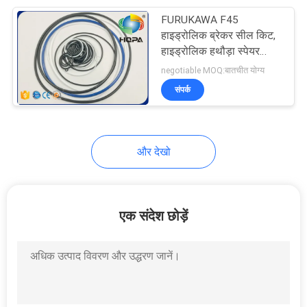
FURUKAWA F45
65
हाइड्रोलिक ब्रेकर सील किट,
हाइड्रोलिक हथौड़ा स्पेयर
वाल्व सील किट
पार्ट्स
negotiable MOQ:बातचीत योग्य
संपर्क
और देखो
61
केंद्र संयुक्त सील किट
एक संदेश छोड़ें