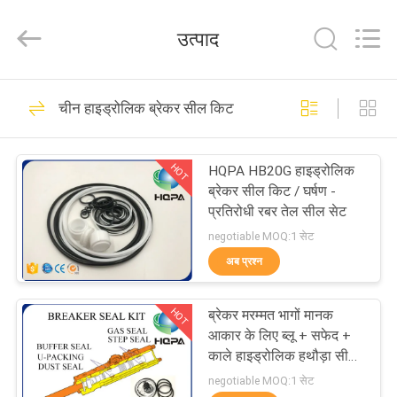
Road
Enterprise
Management
उत्पाद
Services
Co.,
Ltd..
All
घर
Rights
445
Reserved.
चीन हाइड्रोलिक ब्रेकर सील किट
खुदाई सील किट
उत्पाद
HOT
HQPA HB20G हाइड्रोलिक
ब्रेकर सील किट / घर्षण -
हमारे
प्रतिरोधी रबर तेल सील सेट
बारे
negotiable MOQ:1 सेट
अब प्रश्न
में
48
हाइड्रोलिक ब्रेकर सील
HOT
ब्रेकर मरम्मत भागों मानक
कारखाना
आकार के लिए ब्लू + सफेद +
किट
भ्रमण
काले हाइड्रोलिक हथौड़ा सील
किट
negotiable MOQ:1 सेट