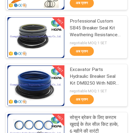
अब प्रश्न
गुणवत्ता
नियंत्रण
HOT
Professional Custom
89
SB45 Breaker Seal Kit
साइटमैप
Weathering Resistance
लोडर सील किट
With Stable
negotiable MOQ:1 SET
Performance
अब प्रश्न
PRIVACY
POLICY
HOT
Excavator Parts
Hydraulic Breaker Seal
Kit DMB250 With NBR
117
VMQ Materials
negotiable MOQ:1 SET
अब प्रश्न
पम्प सील किट
HOT
सोसुन ब्रेकर के लिए कस्टम
खुदाई के तेल सील किट हल्के,
6 महीने की वारंटी